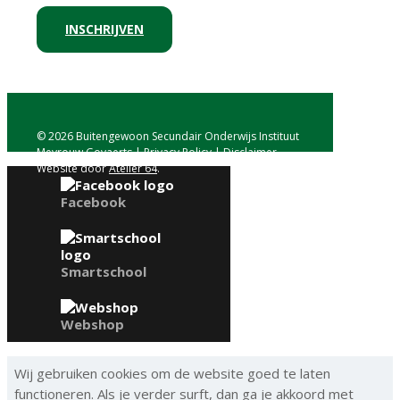
INSCHRIJVEN
© 2026 Buitengewoon Secundair Onderwijs Instituut
Mevrouw Govaerts
|
Privacy Policy
|
Disclaimer
Website door
Atelier 64
.
Facebook
Smartschool
Webshop
Wij gebruiken cookies om de website goed te laten
functioneren. Als je verder surft, dan ga je akkoord met